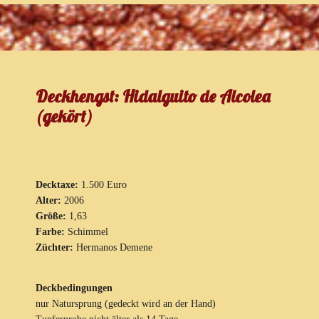
Deckhengst: Hidalguito de Alcolea
(gekört)
Decktaxe:
1.500 Euro
Alter:
2006
Größe:
1,63
Farbe:
Schimmel
Züchter:
Hermanos Demene
Deckbedingungen
nur Natursprung (gedeckt wird an der Hand)